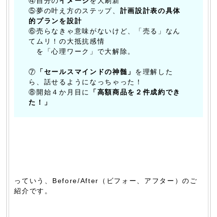
④自分の
イメージ
を大刷新
⑤夢の叶え方のステップ、
計画設計表の具体
的プランを設計
⑥売らなきゃ意味がないけど、「売る」なん
てムリ！の大抵抗感情
を「心理ワーク」で大解除。
⑦
「セールスマインドの神髄」
を理解した
ら、話せるようになっちゃった！
⑧開始４か月目に
「高額商品を２件成約でき
た！」
っていう、Before/After（ビフォー、アフター）のご
紹介です。