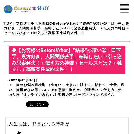
TOP
|
ブログ
| ◆【お客様のBefore/After】”結果”が凄い②「口下手、裏
方好き、人間関係苦手、転職したい⇒引っ込み思案解決！＋伝え方の神髄＋
セールスとは？＋独立して高額案件成約２件」！
◆【お客様のBefore/After】”結果”が凄い②「口下
手、裏方好き、人間関係苦手、転職したい⇒引っ込
み思案解決！＋伝え方の神髄＋セールスとは？＋独
立して高額案件成約２件」！
2022年09月16日
１．声のお悩み症状別 （小さい、大きい、詰まる、枯れる、滑舌、暗
い、抑揚がない等）,３．潜在意識、脳科学、心理学,４．伝え方、伝
わり方（オンライン含む）,お客様の声,オープンマインドボイス
人生には、節目となる時期が