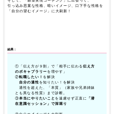
そして、「願望実現コーチング」に出会って、
引っ込み思案な性格、暗いイメージ、口下手な性格を
「自分の望むイメージ」に大刷新！
結果：
①「伝え方が９割」で「相手に伝わる
伝え方
のボキャブラリー
を増やす」
②
転職したい！
を解決
自分の適性
を知りたい！を解決
適性を超えた、「本質」（家族や兄弟姉妹
とも異なる性質）まで診断。
③
本当にやりたいこと
を遠慮せず正直に
「潜
在意識セッション」で深堀り