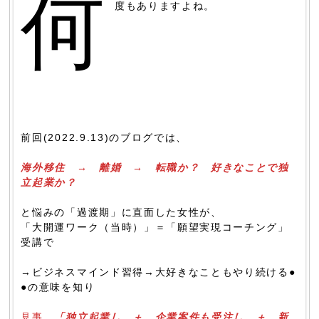
何
度もありますよね。
前回(2022.9.13)のブログでは、
海外移住 → 離婚 → 転職か？ 好きなことで独
立起業か？
と悩みの「過渡期」に直面した女性が、
「大開運ワーク（当時）」＝「願望実現コーチング」
受講で
→ビジネスマインド習得→大好きなこともやり続ける●
●の意味を知り
見事、
「独立起業し ＋ 企業案件も受注し ＋ 新