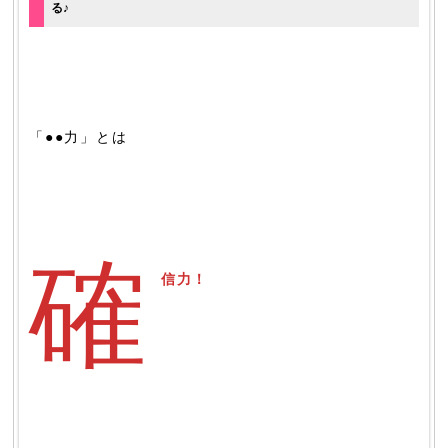
る♪
「●●力」とは
確
信力！