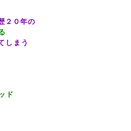
歴２０年の
る
てしまう
ッド