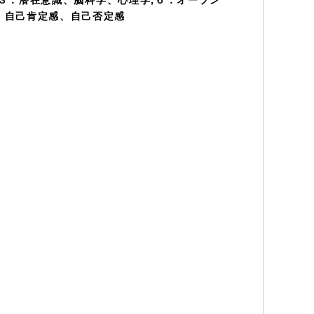
３．潜在意識、脳科学、心理学,６．オープン
．自己肯定感、自己否定感