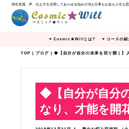
潜在意識、声、伝え方を活用してあらゆる悩みが消え仕事もお金も人生も思
Cosmic★Willとは?
コースの紹
TOP
|
ブログ
| ◆【自分が自分の未来を切り開く】
◆【自分が自分
なり、才能を開