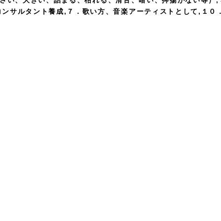
小さい、大きい、詰まる、枯れる、滑舌、暗い、抑揚がない等）,
ンサルタント養成,７．歌い方、音楽アーティストとして,１０