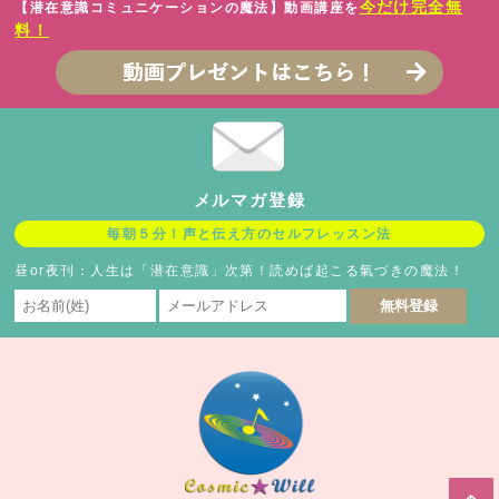
今だけ完全無
【潜在意識コミュニケーションの魔法】動画講座を
料！
メルマガ登録
毎朝５分！声と伝え方のセルフレッスン法
昼or夜刊：人生は「潜在意識」次第！読めば起こる氣づきの魔法！