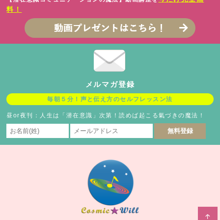
料！
メルマガ登録
毎朝５分！声と伝え方のセルフレッスン法
昼or夜刊：人生は「潜在意識」次第！読めば起こる氣づきの魔法！