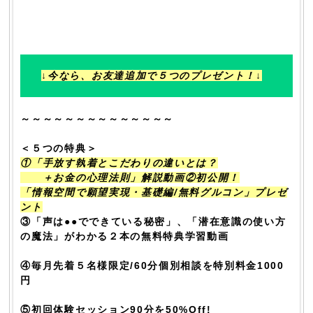
↓今なら、お友達追加で５つのプレゼント！↓
～～～～～～～～～～～～～～
＜５つの特典＞
①「手放す執着とこだわりの違いとは？
＋お金の心理法則」解説動画②初公開！
「情報空間で願望実現・基礎編/無料グルコン」プレゼ
ント
③「声は●●でできている秘密」、「潜在意識の使い方
の魔法」がわかる２本の無料特典学習動画
④毎月先着５名様限定/60分個別相談を特別料金1000
円
⑤初回体験セッション90分を50%Off!