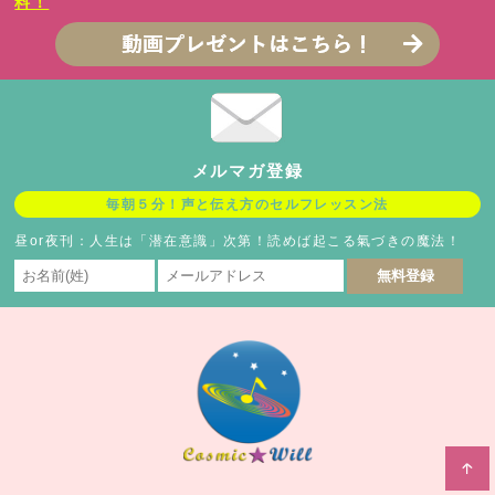
料！
メルマガ登録
毎朝５分！声と伝え方のセルフレッスン法
昼or夜刊：人生は「潜在意識」次第！読めば起こる氣づきの魔法！