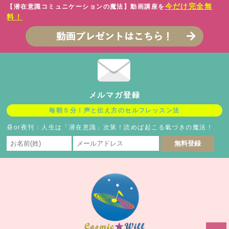
今だけ完全無
【潜在意識コミュニケーションの魔法】動画講座を
料！
メルマガ登録
毎朝５分！声と伝え方のセルフレッスン法
昼or夜刊：人生は「潜在意識」次第！読めば起こる氣づきの魔法！