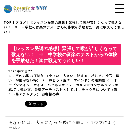
TOP
|
ブログ
| 【レッスン受講の感想】緊張して喉が苦しくなって歌えな
い！ ⇒ 中学校の音楽のテストからの体験を手放せた！楽に歌えてうれし
い！
【レッスン受講の感想】緊張して喉が苦しくなって
歌えない！ ⇒ 中学校の音楽のテストからの体験
を手放せた！楽に歌えてうれしい！
2020年08月27日
１．声のお悩み症状別 （小さい、大きい、詰まる、枯れる、滑舌、暗
い、抑揚がない等）,２．声と心（感情、マインド）の連動性,６．オ
ープンマインドボイス、ハピネスボイス、カリスマコンサルタント養
成,７．歌い方、音楽アーティストとして,８．チャクラについて（第
１～第７チャクラ）,お客様の声
あなたには、大人になった後にも軽いトラウマのよう
に続く、