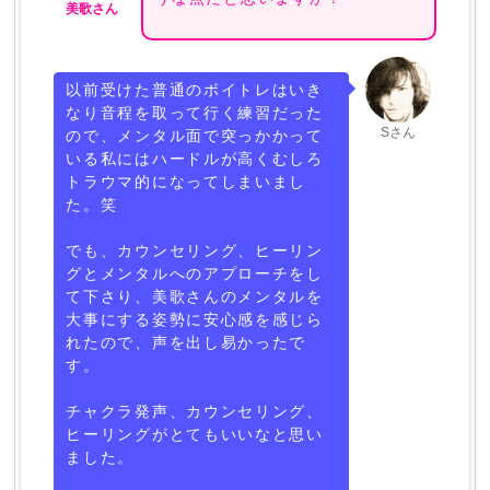
美歌さん
以前受けた普通のボイトレはいき
なり音程を取って行く練習だった
Sさん
ので、メンタル面で突っかかって
いる私にはハードルが高くむしろ
トラウマ的になってしまいまし
た。笑
でも、カウンセリング、ヒーリン
グとメンタルへのアプローチをし
て下さり、美歌さんのメンタルを
大事にする姿勢に安心感を感じら
れたので、声を出し易かったで
す。
チャクラ発声、カウンセリング、
ヒーリングがとてもいいなと思い
ました。