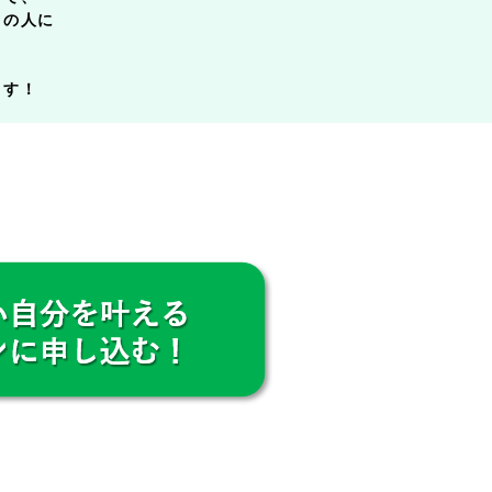
中の人に
ます！