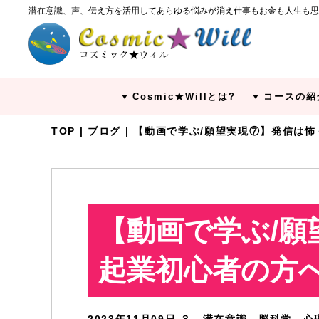
潜在意識、声、伝え方を活用してあらゆる悩みが消え仕事もお金も人生も思
Cosmic★Willとは?
コースの紹
TOP
|
ブログ
| 【動画で学ぶ/願望実現⑦】発信は
【動画で学ぶ/
起業初心者の方