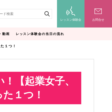
レッスン体験会
お問合せ
・動画
レッスン体験会の当日の流れ
った１つ！
い！【起業女子、
った１つ！