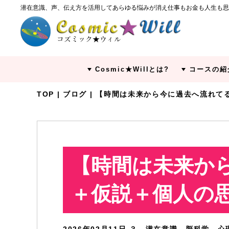
潜在意識、声、伝え方を活用してあらゆる悩みが消え仕事もお金も人生も思
Cosmic★Willとは?
コースの紹
TOP
|
ブログ
| 【時間は未来から今に過去へ流れて
【時間は未来か
＋仮説＋個人の