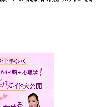
学,１０．自己肯定感、自己否定感,ブログ,音声・動画