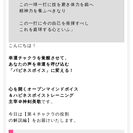
この一球一打に技を磨き体力を鍛へ
精神力を養ふべきなり
この一打に今の自己を発揮すべし
これを庭球する心といふ」
こんにちは！
幸運チャクラを覚醒させて、
あなたの声を幸運を呼び込む
「パピネスボイス」に変える！
心を開くオープン
マインドボイス
＆ハピネスボイストレーニング
主宰＠神剣美歌
です。
今日は【第４チャクラの役割
の解説編】をお届けいたします。