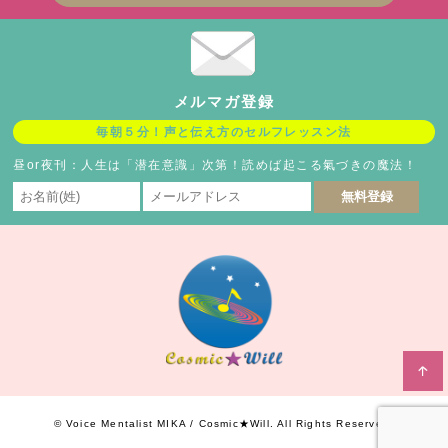
メルマガ登録
毎朝５分！声と伝え方のセルフレッスン法
昼or夜刊：人生は「潜在意識」次第！読めば起こる氣づきの魔法！
© Voice Mentalist MIKA / Cosmic★Will. All Rights Reserved.