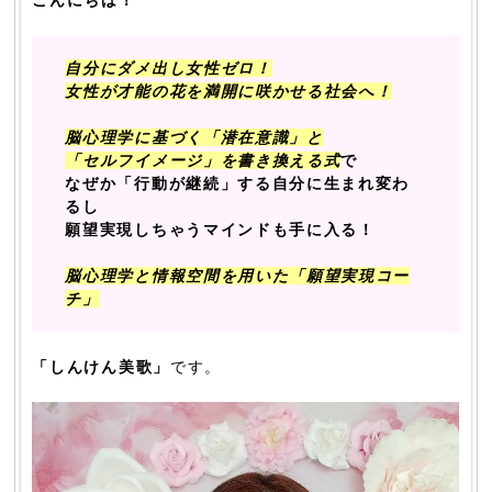
自分にダメ出し女性ゼロ！
女性が才能の花を満開に咲かせる社会へ！
脳心理学に基づく「潜在意識」と
「セルフイメージ」を書き換える式
で
なぜか「行動が継続」する自分に生まれ変わ
るし
願望実現しちゃうマインドも手に入る！
脳心理学と情報空間を用いた「願望実現コー
チ」
「しんけん美歌」
です。