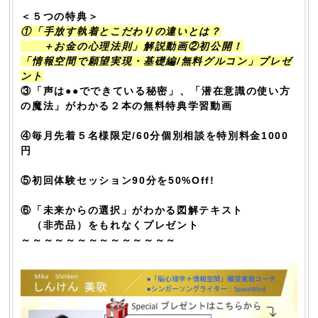
＜５つの特典＞
①「手放す執着とこだわりの違いとは？
＋お金の心理法則」解説動画②初公開！
「情報空間で願望実現・基礎編/無料グルコン」プレゼ
ント
③「声は●●でできている秘密」、「潜在意識の使い方
の魔法」がわかる２本の無料特典学習動画
④毎月先着５名様限定/60分個別相談を特別料金1000
円
⑤初回体験セッション90分を50%Off!
⑥「未来からの選択」がわかる図解テキスト
（非売品）をもれなくプレゼント
～～～～～～～～～～～～～～