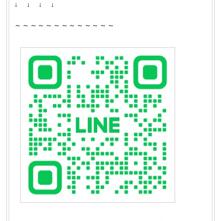
↓ ↓ ↓ ↓
～～～～～～～～～～～～～