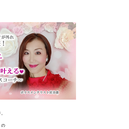
ジ。
」の