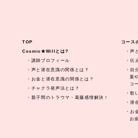
TOP
コース
Cosmic★Willとは?
・声
・講師プロフィール
・伝
・声と潜在意識の関係とは？
・自
葉
・お金と潜在意識の関係とは？
コ
・チャクラ発声法とは？
・歌
・親子間のトラウマ・葛藤感情解決！
・潜
・お
お