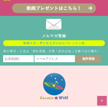
メルマガ登録
毎朝５分！声と伝え方のセルフレッスン法
昼or夜刊：人生は「潜在意識」次第！読めば起こる氣づきの魔法！