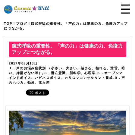
TOP
|
ブログ
| 腹式呼吸の重要性。「声の力」は健康の力、免疫力アップ
につながる。
腹式呼吸の重要性。「声の力」は健康の力、免疫力
アップにつながる。
2017年05月18日
１．声のお悩み症状別 （小さい、大きい、詰まる、枯れる、滑舌、暗
い、抑揚がない等）,３．潜在意識、脳科学、心理学,６．オープンマ
インドボイス、ハピネスボイス、カリスマコンサルタント養成,９．声
のもつ力、効果、収入差