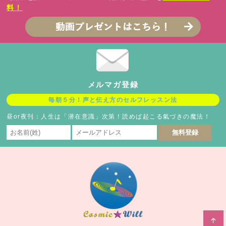
料！
メルマガ登録
毎朝５分！声と伝え方のセルフレッスン法
昼or夜刊：人生は「潜在意識」次第！読めば起こる氣づきの魔法！