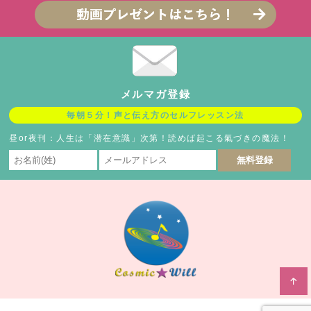
メルマガ登録
毎朝５分！声と伝え方のセルフレッスン法
昼or夜刊：人生は「潜在意識」次第！読めば起こる氣づきの魔法！