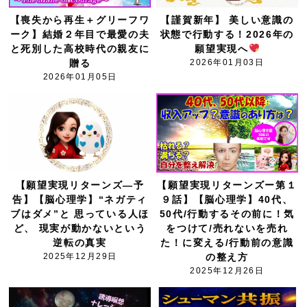
【喪失から再生＋グリーフワ
【謹賀新年】 美しい意識の
ーク】結婚２年目で最愛の夫
状態で行動する！2026年の
と死別した高校時代の親友に
願望実現へ
贈る
2026年01月03日
2026年01月05日
【願望実現リターンズ―予
【願望実現リターンズー第１
告】【脳心理学】“ネガティ
９話】【脳心理学】40代、
ブはダメ”と 思っている人ほ
50代/行動するその前に！気
ど、 現実が動かないという
をつけて/売れないを売れ
逆転の真実
た！に変える/行動前の意識
2025年12月29日
の整え方
2025年12月26日