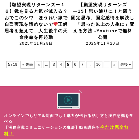
【願望実現リターンズー１
【願望実現リターンズ
６】鏡を見ると気が滅入る？
―15】思い通りに！と願う
おでこのシワ＋ほうれい線で
固定思考、固定感情を解決し
自己実現を諦めないで
正解
→「思った以上の人生に」変
思考を超えて、人生後半の天
える方法 -Youtubeで無料
命使命を再起動
公開
2025年11月28日
2025年11月20日
5 / 19
« 先頭
«
...
3
4
5
6
7
...
10
...
»
最後 »
オンラインでもリアル対面でも！魅力が伝わる話し方と潜在意識を学
べる
今だけ完全無
【潜在意識コミュニケーションの魔法】動画講座を
料！