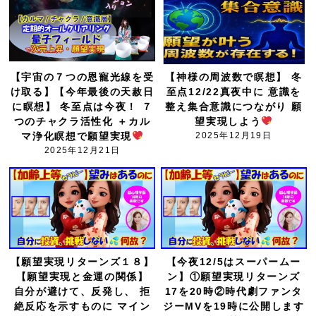
【宇宙の７つの恩寵光線を受
【神様の周波数で瞑想】 冬
け取る】【今年最後の天赦日
至点12/22真夜中に 意識を
に瞑想】 冬至点は今夜！ ７
整え集合意識につながり 願
つのチャクラ活性化 ＋カル
望実現しよう
マ浄化瞑想で願望実現
2025年12月19日
2025年12月21日
【願望実現リターンズ１８】
【今夜12/5はスーパームー
【願望実現と金運の関係】
ン】①願望実現リターンズ
自分が避けて、反発し、 拒
17を20時②時代劇ファンタ
絶反応を示すものに マイン
ジーMVを19時に公開します