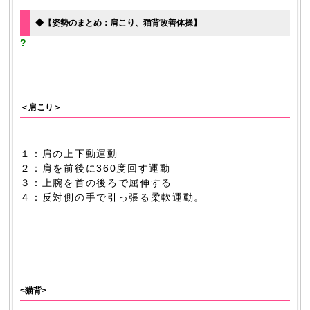
◆【姿勢のまとめ：肩こり、猫背改善体操】
?
＜肩こり＞
１：肩の上下動運動
２：肩を前後に360度回す運動
３：上腕を首の後ろで屈伸する
４：反対側の手で引っ張る柔軟運動。
<猫背>