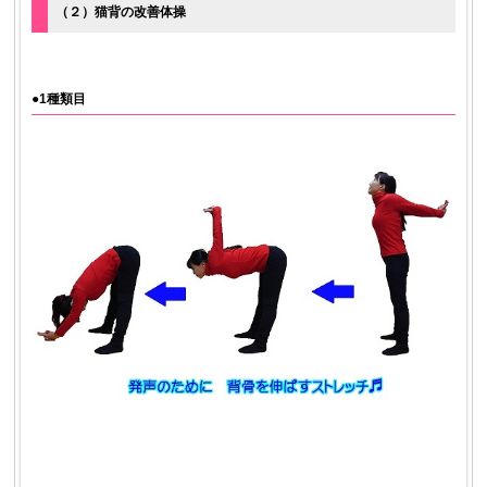
（２）猫背の改善体操
●1種類目