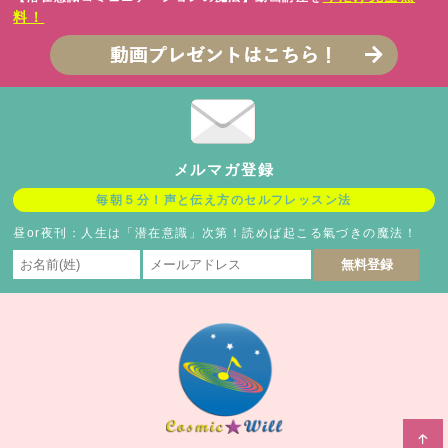
料！
メルマガ登録
毎朝５分！声と伝え方のセルフレッスン法
昼or夜刊：人生は「潜在意識」次第！読めば起こる氣づきの魔法！