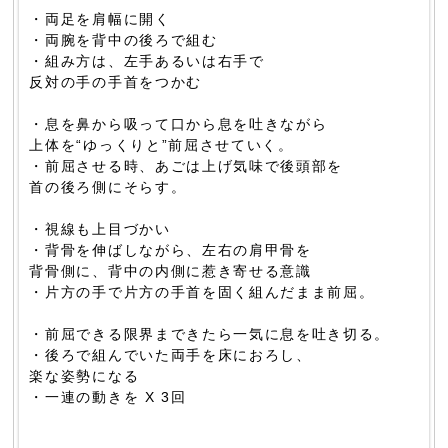
・両足を肩幅に開く
・両腕を背中の後ろで組む
・組み方は、左手あるいは右手で
反対の手の手首をつかむ
・息を鼻から吸って口から息を吐きながら
上体を“ゆっくりと”前屈させていく。
・前屈させる時、あごは上げ気味で後頭部を
首の後ろ側にそらす。
・視線も上目づかい
・背骨を伸ばしながら、左右の肩甲骨を
背骨側に、背中の内側に惹き寄せる意識
・片方の手で片方の手首を固く組んだまま前屈。
・前屈できる限界まできたら一気に息を吐き切る。
・後ろで組んでいた両手を床におろし、
楽な姿勢になる
・一連の動きを X 3回