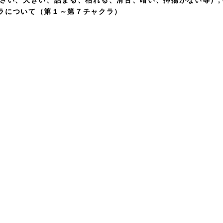
小さい、大きい、詰まる、枯れる、滑舌、暗い、抑揚がない等）
ラについて（第１～第７チャクラ）