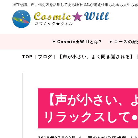
潜在意識、声、伝え方を活用してあらゆる悩みが消え仕事もお金も人生も思
Cosmic★Willとは?
コースの紹
TOP
|
ブログ
| 【声が小さい、よく聞き返される】
【声が小さい、
リラックスして