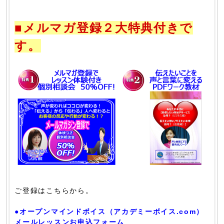
■メルマガ登録２大特典付きで
す。
ご登録はこちらから。
●オープンマインドボイス（アカデミーボイス.com）
メールレッスンお申込フォーム