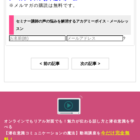
※メルマガの購読は無料です。
セミナー講師の声の悩みを解消するアカデミーボイス・メールレッ
スン
?
< 前の記事
次の記事 >
オンラインでもリアル対面でも！魅力が伝わる話し方と潜在意識を学
べる
今だけ完全無
【潜在意識コミュニケーションの魔法】動画講座を
料！