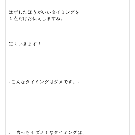
はずしたほうがいいタイミングを
１点だけお伝えしますね。
短くいきます！
↓こんなタイミングはダメです。↓
↓ 言っちゃダメ！なタイミングは、