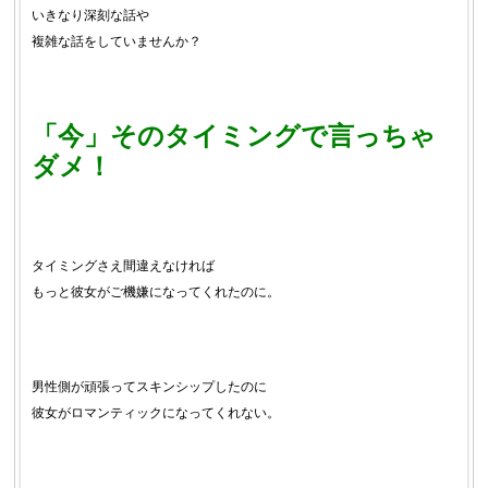
いきなり深刻な話や
複雑な話をしていませんか？
「今」そのタイミングで言っちゃ
ダメ！
タイミングさえ間違えなければ
もっと彼女がご機嫌になってくれたのに。
男性側が頑張ってスキンシップしたのに
彼女がロマンティックになってくれない。