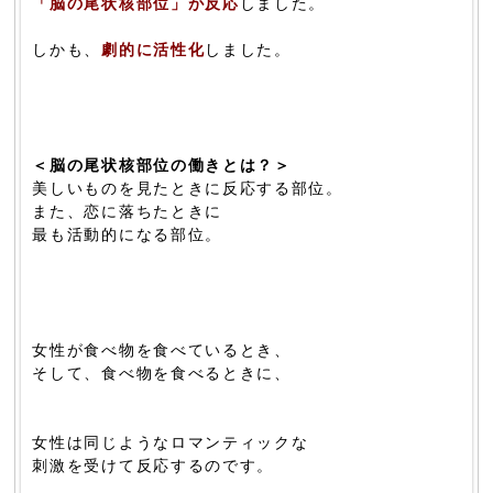
「脳の尾状核部位」が反応
しました。
しかも、
劇的に活性化
しました。
＜脳の尾状核部位の働きとは？＞
美しいものを見たときに反応する部位。
また、恋に落ちたときに
最も活動的になる部位。
女性が食べ物を食べているとき、
そして、食べ物を食べるときに、
女性は同じようなロマンティックな
刺激を受けて反応するのです。