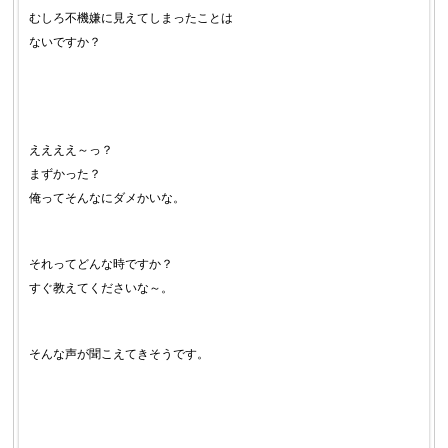
むしろ不機嫌に見えてしまったことは
ないですか？
ええええ～っ？
まずかった？
俺ってそんなにダメかいな。
それってどんな時ですか？
すぐ教えてくださいな～。
そんな声が聞こえてきそうです。