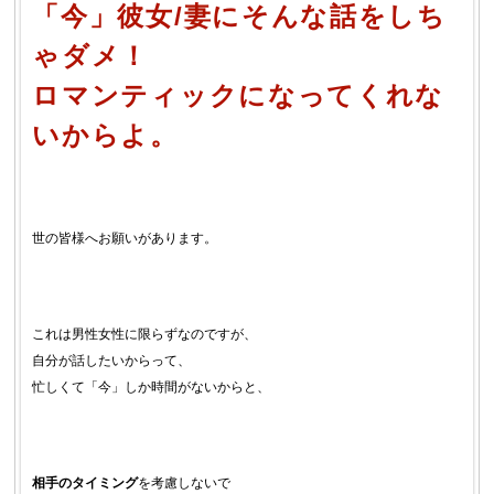
「今」彼女/妻にそんな話をしち
ゃダメ！
ロマンティックになってくれな
いからよ。
世の皆様へお願いがあります。
これは男性女性に限らずなのですが、
自分が話したいからって、
忙しくて「今」しか時間がないからと、
相手のタイミング
を考慮しないで