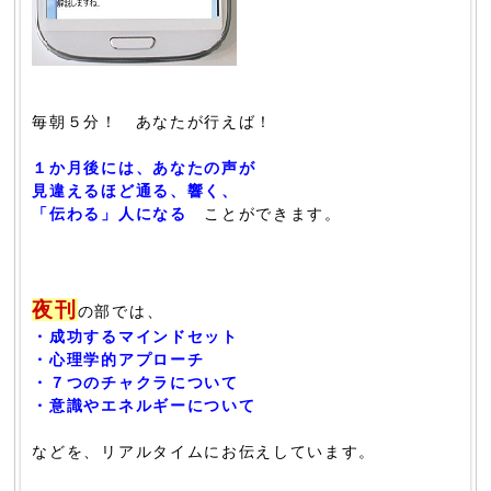
毎朝５分！ あなたが行えば！
１か月後には、あなたの声が
見違えるほど通る、響く、
「伝わる」人になる
ことができます。
夜刊
の部では、
・成功するマインドセット
・心理学的アプローチ
・７つのチャクラについて
・意識やエネルギーについて
などを、リアルタイムにお伝えしています。