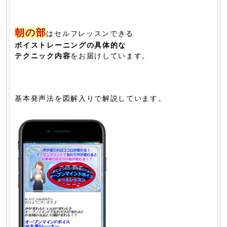
朝の部
はセルフレッスンできる
ボイストレーニングの具体的な
テクニック内容
をお届けしています。
基本発声法を図解入りで解説しています。